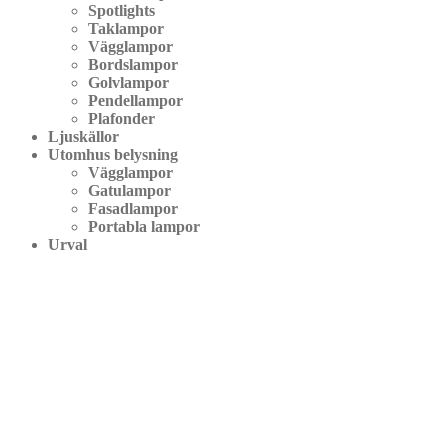
Spotlights
Taklampor
Vägglampor
Bordslampor
Golvlampor
Pendellampor
Plafonder
Ljuskällor
Utomhus belysning
Vägglampor
Gatulampor
Fasadlampor
Portabla lampor
Urval