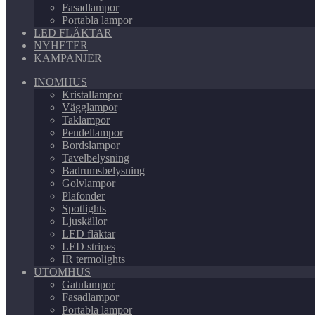
Fasadlampor
Portabla lampor
LED FLÄKTAR
NYHETER
KAMPANJER
INOMHUS
Kristallampor
Vägglampor
Taklampor
Pendellampor
Bordslampor
Tavelbelysning
Badrumsbelysning
Golvlampor
Plafonder
Spotlights
Ljuskällor
LED fläktar
LED stripes
IR termolights
UTOMHUS
Gatulampor
Fasadlampor
Portabla lampor