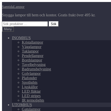
Hoppa
Hoppa
SamtidaLampor
till
till
Snygga lampor till hem och kontor. Gratis frakt över 495 kr.
navigering
innehåll
Sök
Sök
efter:
Meny
INOMHUS
Kristallampor
Vägglampor
Taklampor
Pendellampor
Bordslampor
Tavelbelysning
Badrumsbelysning
Golvlampor
Plafonder
Spotlights
Ljuskällor
LED fläktar
LED stripes
IR termolights
UTOMHUS
Gatulampor