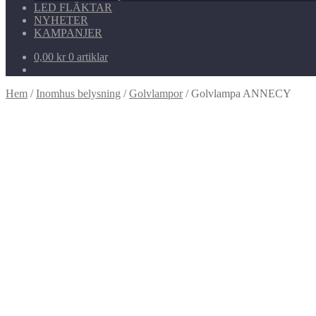
LED FLÄKTAR
NYHETER
KAMPANJER
0,00
kr
0 artiklar
Hem
/
Inomhus belysning
/
Golvlampor
/
Golvlampa ANNECY