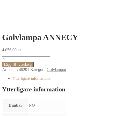
Golvlampa ANNECY
4.056,00
kr
Golvlampa
ANNECY
Lägg till i varukorg
mängd
Artikelnr:
40291
Kategori:
Golvlampor
Ytterligare information
Ytterligare information
Dimbar
NO