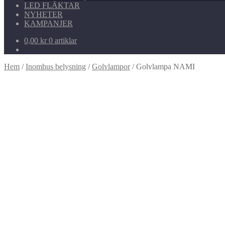
LED FLÄKTAR
NYHETER
KAMPANJER
0,00
kr
0 artiklar
Hem
/
Inomhus belysning
/
Golvlampor
/
Golvlampa NAMI