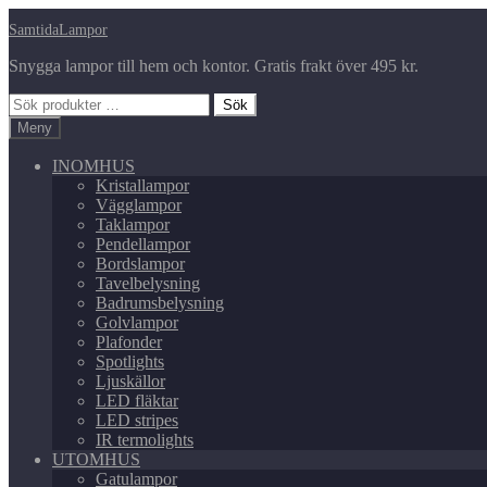
Hoppa
Hoppa
SamtidaLampor
till
till
Snygga lampor till hem och kontor. Gratis frakt över 495 kr.
navigering
innehåll
Sök
Sök
efter:
Meny
INOMHUS
Kristallampor
Vägglampor
Taklampor
Pendellampor
Bordslampor
Tavelbelysning
Badrumsbelysning
Golvlampor
Plafonder
Spotlights
Ljuskällor
LED fläktar
LED stripes
IR termolights
UTOMHUS
Gatulampor