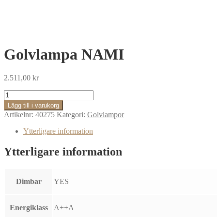
Golvlampa NAMI
2.511,00
kr
Golvlampa
NAMI
Lägg till i varukorg
mängd
Artikelnr:
40275
Kategori:
Golvlampor
Ytterligare information
Ytterligare information
Dimbar
YES
Energiklass
A++A