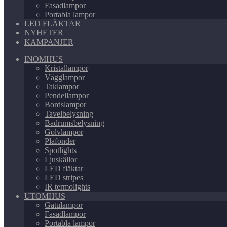
Fasadlampor
Portabla lampor
LED FLÄKTAR
NYHETER
KAMPANJER
INOMHUS
Kristallampor
Vägglampor
Taklampor
Pendellampor
Bordslampor
Tavelbelysning
Badrumsbelysning
Golvlampor
Plafonder
Spotlights
Ljuskällor
LED fläktar
LED stripes
IR termolights
UTOMHUS
Gatulampor
Fasadlampor
Portabla lampor