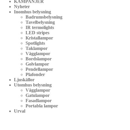
KAMPANJER
Nyheter
Inomhus belysning
Badrumsbelysning
Tavelbelysning
IR termolights
LED stripes
Kristallampor
Spotlights
Taklampor
Vägglampor
Bordslampor
Golvlampor
Pendellampor
Plafonder
Ljuskällor
Utomhus belysning
Vägglampor
Gatulampor
Fasadlampor
Portabla lampor
Urval