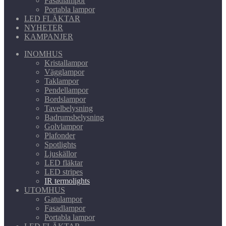
Fasadlampor
Portabla lampor
LED FLÄKTAR
NYHETER
KAMPANJER
INOMHUS
Kristallampor
Vägglampor
Taklampor
Pendellampor
Bordslampor
Tavelbelysning
Badrumsbelysning
Golvlampor
Plafonder
Spotlights
Ljuskällor
LED fläktar
LED stripes
IR termolights
UTOMHUS
Gatulampor
Fasadlampor
Portabla lampor