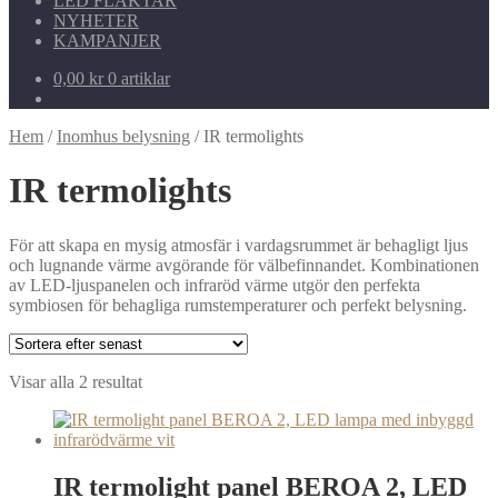
LED FLÄKTAR
NYHETER
KAMPANJER
0,00
kr
0 artiklar
Hem
/
Inomhus belysning
/
IR termolights
IR termolights
För att skapa en mysig atmosfär i vardagsrummet är behagligt ljus
och lugnande värme avgörande för välbefinnandet. Kombinationen
av LED-ljuspanelen och infraröd värme utgör den perfekta
symbiosen för behagliga rumstemperaturer och perfekt belysning.
Sortera
Visar alla 2 resultat
efter
senaste
IR termolight panel BEROA 2, LED