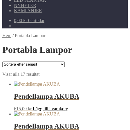
LED FLÄKTAR
NYHETER
KAMPANJER
0,00
kr
0 artiklar
Hem
/
Portabla Lampor
Portabla Lampor
Sortera
Visar alla 17 resultat
efter
senaste
Pendellampa AKUBA
615,00
kr
Lägg till i varukorg
Pendellampa AKUBA