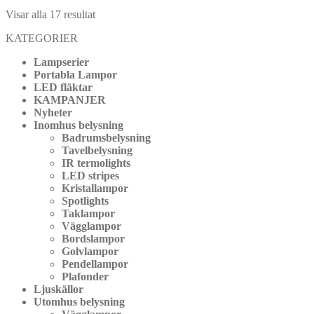
Sortera
Visar alla 17 resultat
efter
KATEGORIER
senaste
Lampserier
Portabla Lampor
LED fläktar
KAMPANJER
Nyheter
Inomhus belysning
Badrumsbelysning
Tavelbelysning
IR termolights
LED stripes
Kristallampor
Spotlights
Taklampor
Vägglampor
Bordslampor
Golvlampor
Pendellampor
Plafonder
Ljuskällor
Utomhus belysning