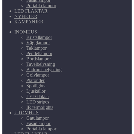
Fasadlampor
Portabla lampor
LED FLÄKTAR
NYHETER
KAMPANJER
INOMHUS
Kristallampor
Vägglampor
Taklampor
Pendellampor
Bordslampor
Tavelbelysning
Badrumsbelysning
Golvlampor
Plafonder
Spotlights
Ljuskällor
LED fläktar
LED stripes
IR termolights
UTOMHUS
Gatulampor
Fasadlampor
Portabla lampor