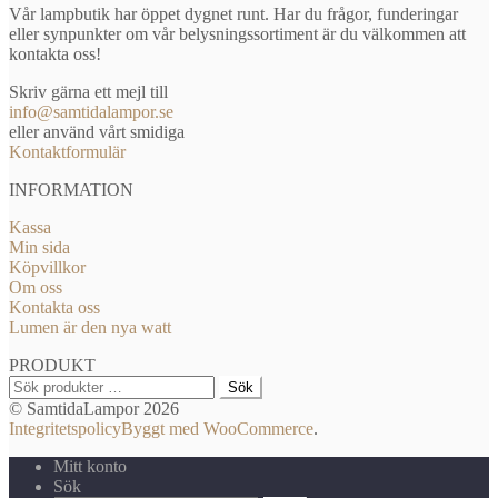
Vår lampbutik har öppet dygnet runt. Har du frågor, funderingar
eller synpunkter om vår belysningssortiment är du välkommen att
kontakta oss!
Skriv gärna ett mejl till
info@samtidalampor.se
eller använd vårt smidiga
Kontaktformulär
INFORMATION
Kassa
Min sida
Köpvillkor
Om oss
Kontakta oss
Lumen är den nya watt
PRODUKT
Sök
Sök
efter:
© SamtidaLampor 2026
Integritetspolicy
Byggt med WooCommerce
.
Mitt konto
Sök