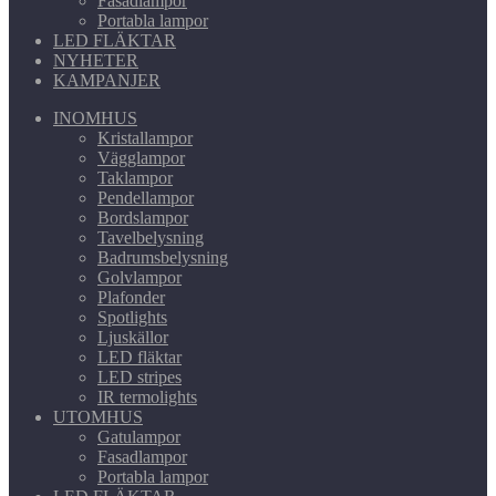
Fasadlampor
Portabla lampor
LED FLÄKTAR
NYHETER
KAMPANJER
INOMHUS
Kristallampor
Vägglampor
Taklampor
Pendellampor
Bordslampor
Tavelbelysning
Badrumsbelysning
Golvlampor
Plafonder
Spotlights
Ljuskällor
LED fläktar
LED stripes
IR termolights
UTOMHUS
Gatulampor
Fasadlampor
Portabla lampor