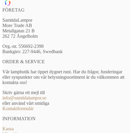
FÖRETAG
SamtidaLampor
More Trade AB
Metallgatan 21 B
262 72 Ängelholm
Org.-nr. 556692-2398
Bankgiro: 227-9446, Swedbank
ORDER & SERVICE
Vår lampbutik har öppet dygnet runt. Har du frågor, funderingar
eller synpunkter om vår belysningssortiment är du välkommen att
kontakta oss!
Skriv gärna ett mejl till
info@samtidalampor.se
eller använd vårt smidiga
Kontaktformulär
INFORMATION
Kassa