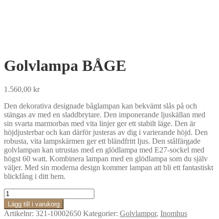
Golvlampa BÅGE
1.560,00
kr
Den dekorativa designade båglampan kan bekvämt slås på och
stängas av med en sladdbrytare. Den imponerande ljuskällan med
sin svarta marmorbas med vita linjer ger ett stabilt läge. Den är
höjdjusterbar och kan därför justeras av dig i varierande höjd. Den
robusta, vita lampskärmen ger ett bländfritt ljus. Den stålfärgade
golvlampan kan utrustas med en glödlampa med E27-sockel med
högst 60 watt. Kombinera lampan med en glödlampa som du själv
väljer. Med sin moderna design kommer lampan att bli ett fantastiskt
blickfång i ditt hem.
Golvlampa
BÅGE
Lägg till i varukorg
mängd
Artikelnr:
321-10002650
Kategorier:
Golvlampor
,
Inomhus