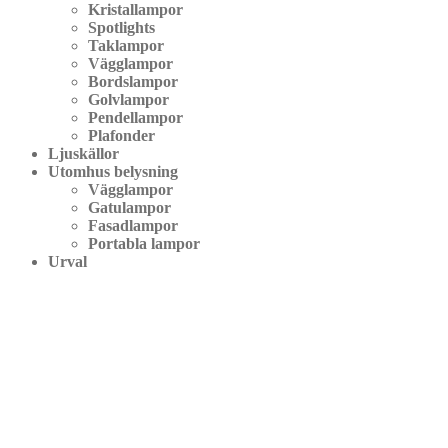
Kristallampor
Spotlights
Taklampor
Vägglampor
Bordslampor
Golvlampor
Pendellampor
Plafonder
Ljuskällor
Utomhus belysning
Vägglampor
Gatulampor
Fasadlampor
Portabla lampor
Urval