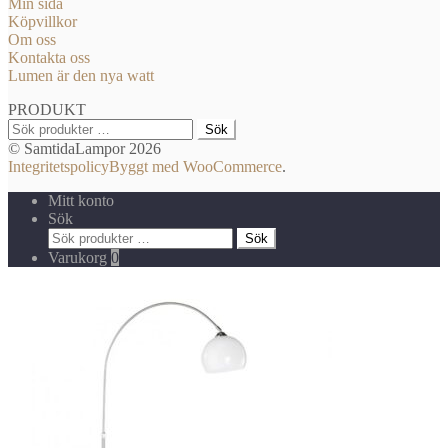
Min sida
Köpvillkor
Om oss
Kontakta oss
Lumen är den nya watt
PRODUKT
Sök
Sök
efter:
© SamtidaLampor 2026
Integritetspolicy
Byggt med WooCommerce
.
Mitt konto
Sök
Sök
Sök
efter:
Varukorg
0