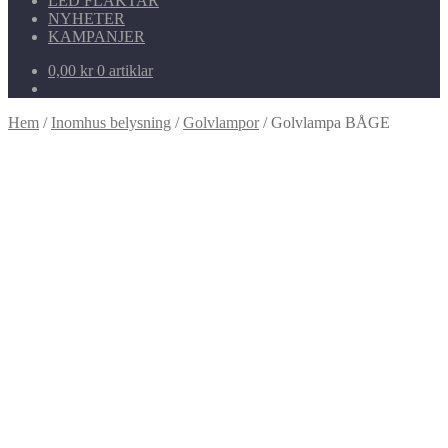
LED FLÄKTAR
NYHETER
KAMPANJER
0,00
kr
0 artiklar
Hem
/
Inomhus belysning
/
Golvlampor
/
Golvlampa BÅGE