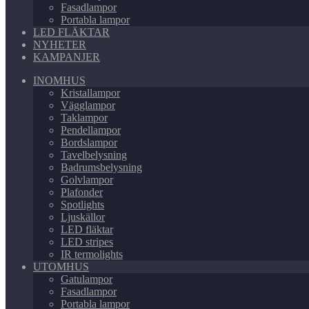
Fasadlampor
Portabla lampor
LED FLÄKTAR
NYHETER
KAMPANJER
INOMHUS
Kristallampor
Vägglampor
Taklampor
Pendellampor
Bordslampor
Tavelbelysning
Badrumsbelysning
Golvlampor
Plafonder
Spotlights
Ljuskällor
LED fläktar
LED stripes
IR termolights
UTOMHUS
Gatulampor
Fasadlampor
Portabla lampor