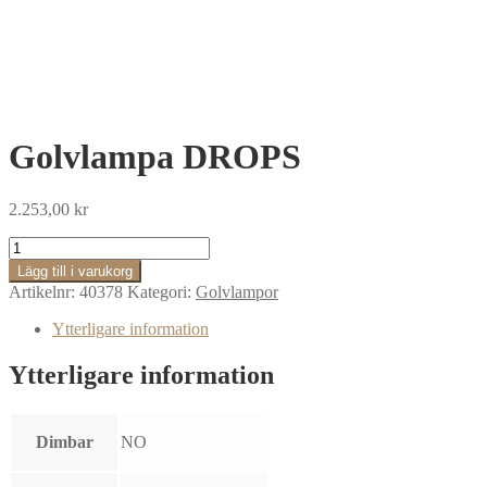
Golvlampa DROPS
2.253,00
kr
Golvlampa
DROPS
Lägg till i varukorg
mängd
Artikelnr:
40378
Kategori:
Golvlampor
Ytterligare information
Ytterligare information
Dimbar
NO