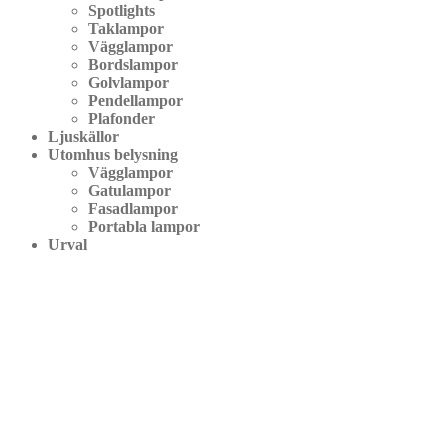
Spotlights
Taklampor
Vägglampor
Bordslampor
Golvlampor
Pendellampor
Plafonder
Ljuskällor
Utomhus belysning
Vägglampor
Gatulampor
Fasadlampor
Portabla lampor
Urval