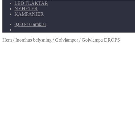
LED FLÄKTAR
NYHETER
KAMPANJER
0,00
kr
0 artiklar
Hem
/
Inomhus belysning
/
Golvlampor
/
Golvlampa DROPS