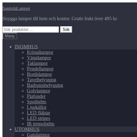
Hoppa
Hoppa
SamtidaLampor
till
till
Snygga lampor till hem och kontor. Gratis frakt över 495 kr.
navigering
innehåll
Sök
Sök
efter:
Meny
INOMHUS
Kristallampor
Vägglampor
Taklampor
Pendellampor
Bordslampor
Tavelbelysning
Badrumsbelysning
Golvlampor
Plafonder
Spotlights
Ljuskällor
LED fläktar
LED stripes
IR termolights
UTOMHUS
Gatulampor