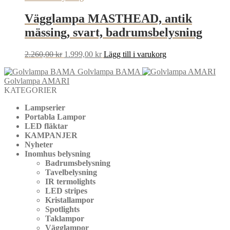
Vägglampa MASTHEAD, antik
mässing, svart, badrumsbelysning
Det
Det
2.260,00
kr
1.999,00
kr
Lägg till i varukorg
ursprungliga
nuvarande
Golvlampa BAMA
priset
priset
Golvlampa AMARI
var:
är:
KATEGORIER
2.260,00 kr.
1.999,00 kr.
Lampserier
Portabla Lampor
LED fläktar
KAMPANJER
Nyheter
Inomhus belysning
Badrumsbelysning
Tavelbelysning
IR termolights
LED stripes
Kristallampor
Spotlights
Taklampor
Vägglampor