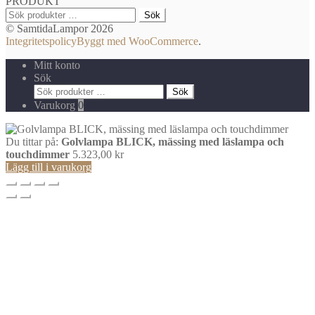
PRODUKT
Sök
Sök
efter:
© SamtidaLampor 2026
Integritetspolicy
Byggt med WooCommerce
.
Mitt konto
Sök
Sök
Sök
efter:
Varukorg
0
Du tittar på:
Golvlampa BLICK, mässing med läslampa och
touchdimmer
5.323,00
kr
Lägg till i varukorg