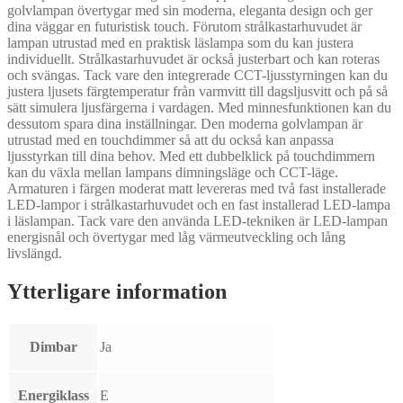
golvlampan övertygar med sin moderna, eleganta design och ger
dina väggar en futuristisk touch. Förutom strålkastarhuvudet är
lampan utrustad med en praktisk läslampa som du kan justera
individuellt. Strålkastarhuvudet är också justerbart och kan roteras
och svängas. Tack vare den integrerade CCT-ljusstyrningen kan du
justera ljusets färgtemperatur från varmvitt till dagsljusvitt och på så
sätt simulera ljusfärgerna i vardagen. Med minnesfunktionen kan du
dessutom spara dina inställningar. Den moderna golvlampan är
utrustad med en touchdimmer så att du också kan anpassa
ljusstyrkan till dina behov. Med ett dubbelklick på touchdimmern
kan du växla mellan lampans dimningsläge och CCT-läge.
Armaturen i färgen moderat matt levereras med två fast installerade
LED-lampor i strålkastarhuvudet och en fast installerad LED-lampa
i läslampan. Tack vare den använda LED-tekniken är LED-lampan
energisnål och övertygar med låg värmeutveckling och lång
livslängd.
Ytterligare information
Dimbar
Ja
Energiklass
E