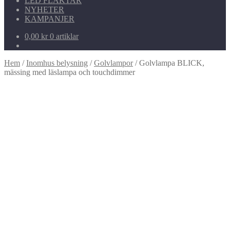
LED FLÄKTAR
NYHETER
KAMPANJER
0,00
kr
0 artiklar
Hem
/
Inomhus belysning
/
Golvlampor
/
Golvlampa BLICK,
mässing med läslampa och touchdimmer