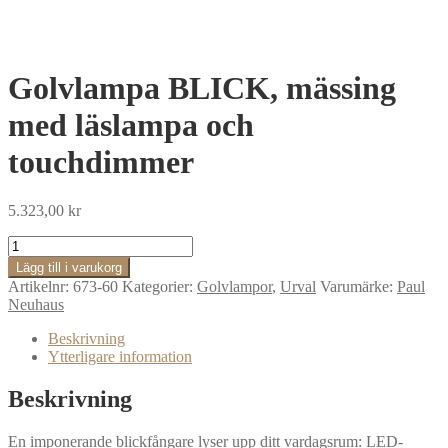
Golvlampa BLICK, mässing
med läslampa och
touchdimmer
5.323,00
kr
Golvlampa
BLICK,
Lägg till i varukorg
mässing
Artikelnr:
673-60
Kategorier:
Golvlampor
,
Urval
Varumärke:
Paul
med
Neuhaus
läslampa
och
Beskrivning
touchdimmer
Ytterligare information
mängd
Beskrivning
En imponerande blickfångare lyser upp ditt vardagsrum: LED-