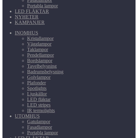
Fasadlampor
Portabla lampor
LED FLÄKTAR
NYHETER
KAMPANJER
INOMHUS
Kristallampor
Vägglampor
Taklampor
Pendellampor
Bordslampor
Tavelbelysning
Badrumsbelysning
Golvlampor
Plafonder
Spotlights
Ljuskällor
LED fläktar
LED stripes
IR termolights
UTOMHUS
Gatulampor
Fasadlampor
Portabla lampor