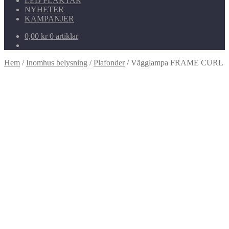
LED FLÄKTAR
NYHETER
KAMPANJER
0,00
kr
0 artiklar
Hem
/
Inomhus belysning
/
Plafonder
/
Vägglampa FRAME CURL