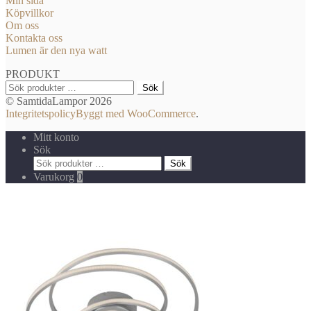
Min sida
Köpvillkor
Om oss
Kontakta oss
Lumen är den nya watt
PRODUKT
Sök
Sök
efter:
© SamtidaLampor 2026
Integritetspolicy
Byggt med WooCommerce
.
Mitt konto
Sök
Sök
Sök
efter:
Varukorg
0