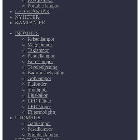
Fasadlampor
Portabla lampor
LED FLÄKTAR
NYHETER
KAMPANJER
INOMHUS
Kristallampor
Vägglampor
Taklampor
Pendellampor
Bordslampor
Tavelbelysning
Badrumsbelysning
Golvlampor
Plafonder
Spotlights
Ljuskällor
LED fläktar
LED stripes
IR termolights
UTOMHUS
Gatulampor
Fasadlampor
Portabla lampor