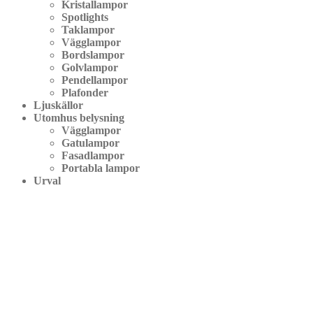
Kristallampor
Spotlights
Taklampor
Vägglampor
Bordslampor
Golvlampor
Pendellampor
Plafonder
Ljuskällor
Utomhus belysning
Vägglampor
Gatulampor
Fasadlampor
Portabla lampor
Urval