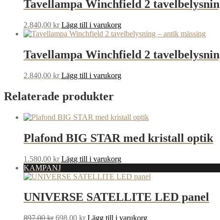
Tavellampa Winchfield 2 tavelbelysnin
2.840,00
kr
Lägg till i varukorg
Tavellampa Winchfield 2 tavelbelysnin
2.840,00
kr
Lägg till i varukorg
Relaterade produkter
Plafond BIG STAR med kristall optik
1.580,00
kr
Lägg till i varukorg
KAMPANJ
UNIVERSE SATELLITE LED panel
Det
Det
897,00
kr
698,00
kr
Lägg till i varukorg