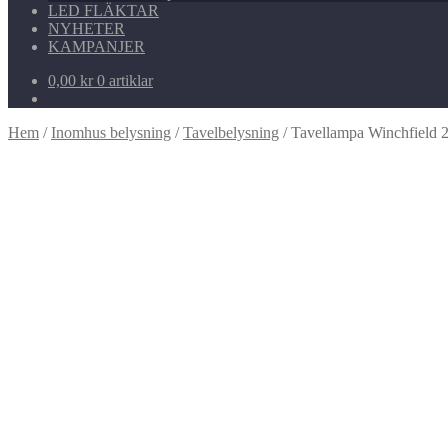
LED FLÄKTAR
NYHETER
KAMPANJER
0,00
kr
0 artiklar
Hem
/
Inomhus belysning
/
Tavelbelysning
/
Tavellampa Winchfield 2 