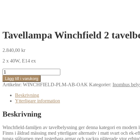
Tavellampa Winchfield 2 tavelbe
2.840,00
kr
2 x 40W, E14 ex
Tavellampa
Winchfield
Lägg till i varukorg
2
Artikelnr:
WINCHFIELD-PLM-AB-OAK
Kategorier:
Inomhus bely
tavelbelysning
–
Beskrivning
ek,
Ytterligare information
antik
mässing
Beskrivning
mängd
Winchfield-familjen av tavelbelysning ger denna kategori en modern l
Finns i åldrad mässing med ytterligare alternativ i matt svart och ek-
tunga stålramen med justerbara armar och vackra pläterade ytor erbjud