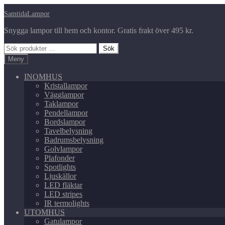
Hoppa
Hoppa
SamtidaLampor
till
till
Snygga lampor till hem och kontor. Gratis frakt över 495 kr.
navigering
innehåll
Sök
Sök
efter:
Meny
INOMHUS
Kristallampor
Vägglampor
Taklampor
Pendellampor
Bordslampor
Tavelbelysning
Badrumsbelysning
Golvlampor
Plafonder
Spotlights
Ljuskällor
LED fläktar
LED stripes
IR termolights
UTOMHUS
Gatulampor