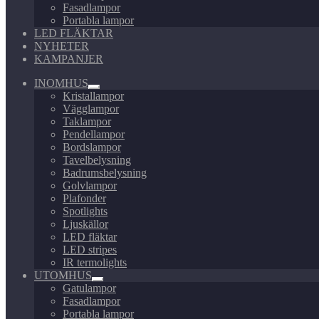
Fasadlampor
Portabla lampor
LED FLÄKTAR
NYHETER
KAMPANJER
INOMHUS
Expandera
Kristallampor
undermeny
Vägglampor
Taklampor
Pendellampor
Bordslampor
Tavelbelysning
Badrumsbelysning
Golvlampor
Plafonder
Spotlights
Ljuskällor
LED fläktar
LED stripes
IR termolights
UTOMHUS
Expandera
Gatulampor
undermeny
Fasadlampor
Portabla lampor