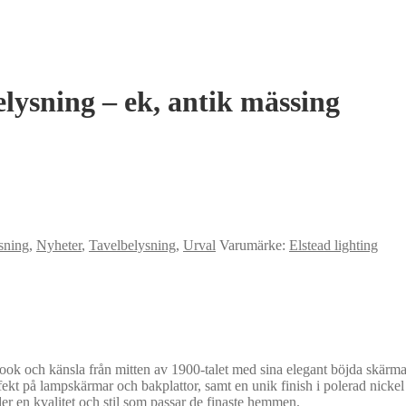
lysning – ek, antik mässing
sning
,
Nyheter
,
Tavelbelysning
,
Urval
Varumärke:
Elstead lighting
ook och känsla från mitten av 1900-talet med sina elegant böjda skärma
effekt på lampskärmar och bakplattor, samt en unik finish i polerad nick
er en kvalitet och stil som passar de finaste hemmen.