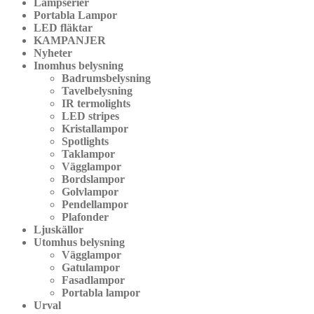
Lampserier
Portabla Lampor
LED fläktar
KAMPANJER
Nyheter
Inomhus belysning
Badrumsbelysning
Tavelbelysning
IR termolights
LED stripes
Kristallampor
Spotlights
Taklampor
Vägglampor
Bordslampor
Golvlampor
Pendellampor
Plafonder
Ljuskällor
Utomhus belysning
Vägglampor
Gatulampor
Fasadlampor
Portabla lampor
Urval