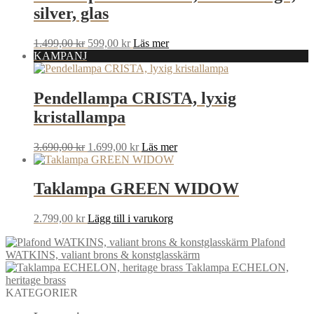
silver, glas
Det
Det
1.499,00
kr
599,00
kr
Läs mer
ursprungliga
nuvarande
KAMPANJ
priset
priset
var:
är:
1.499,00 kr.
599,00 kr.
Pendellampa CRISTA, lyxig
kristallampa
Det
Det
3.690,00
kr
1.699,00
kr
Läs mer
ursprungliga
nuvarande
priset
priset
var:
är:
Taklampa GREEN WIDOW
3.690,00 kr.
1.699,00 kr.
2.799,00
kr
Lägg till i varukorg
Plafond
WATKINS, valiant brons & konstglasskärm
Taklampa ECHELON,
heritage brass
KATEGORIER