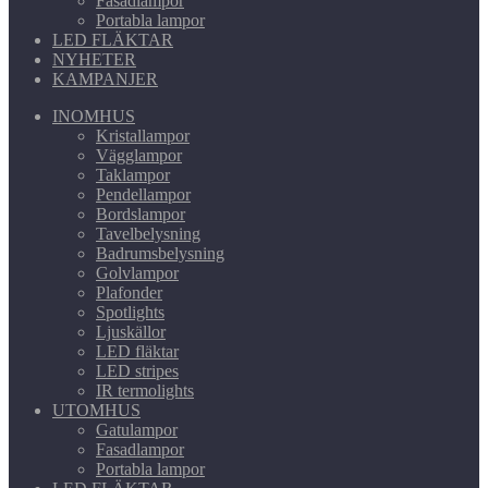
Fasadlampor
Portabla lampor
LED FLÄKTAR
NYHETER
KAMPANJER
INOMHUS
Kristallampor
Vägglampor
Taklampor
Pendellampor
Bordslampor
Tavelbelysning
Badrumsbelysning
Golvlampor
Plafonder
Spotlights
Ljuskällor
LED fläktar
LED stripes
IR termolights
UTOMHUS
Gatulampor
Fasadlampor
Portabla lampor