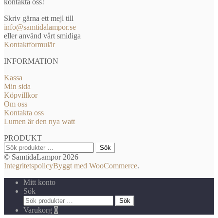
kontakta oss!
Skriv gärna ett mejl till
info@samtidalampor.se
eller använd vårt smidiga
Kontaktformulär
INFORMATION
Kassa
Min sida
Köpvillkor
Om oss
Kontakta oss
Lumen är den nya watt
PRODUKT
Sök
Sök
efter:
© SamtidaLampor 2026
Integritetspolicy
Byggt med WooCommerce
.
Mitt konto
Sök
Sök
Sök
efter:
Varukorg
0