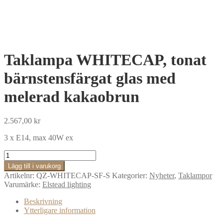
Taklampa WHITECAP, tonat
bärnstensfärgat glas med
melerad kakaobrun
2.567,00
kr
3 x E14, max 40W ex
Taklampa
WHITECAP,
Lägg till i varukorg
tonat
Artikelnr:
QZ-WHITECAP-SF-S
Kategorier:
Nyheter
,
Taklampor
bärnstensfärgat
Varumärke:
Elstead lighting
glas
med
Beskrivning
melerad
Ytterligare information
kakaobrun