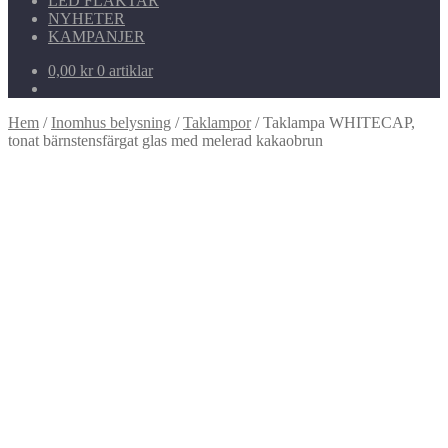
LED FLÄKTAR
NYHETER
KAMPANJER
0,00
kr
0 artiklar
Hem
/
Inomhus belysning
/
Taklampor
/
Taklampa WHITECAP,
tonat bärnstensfärgat glas med melerad kakaobrun