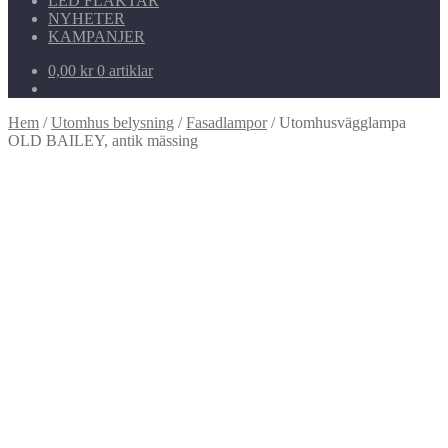
LED FLÄKTAR
NYHETER
KAMPANJER
0,00
kr
0 artiklar
Hem
/
Utomhus belysning
/
Fasadlampor
/
Utomhusvägglampa
OLD BAILEY, antik mässing