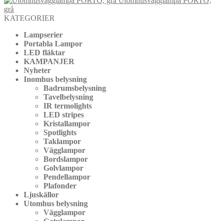
Utomhusvägglampa PORTO,
grå
KATEGORIER
Lampserier
Portabla Lampor
LED fläktar
KAMPANJER
Nyheter
Inomhus belysning
Badrumsbelysning
Tavelbelysning
IR termolights
LED stripes
Kristallampor
Spotlights
Taklampor
Vägglampor
Bordslampor
Golvlampor
Pendellampor
Plafonder
Ljuskällor
Utomhus belysning
Vägglampor