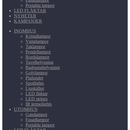
Fasadlampor
Portabla lampor
LED FLÄKTAR
NYHETER
KAMPANJER
INOMHUS
Kristallampor
Vägglampor
Taklampor
Pendellampor
Bordslampor
Tavelbelysning
Badrumsbelysning
Golvlampor
Plafonder
Spotlights
Ljuskällor
LED fläktar
LED stripes
IR termolights
UTOMHUS
Gatulampor
Fasadlampor
Portabla lampor