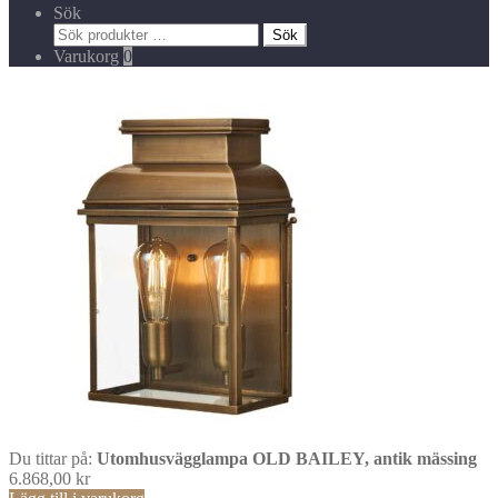
Sök
Sök
Sök
efter:
Varukorg
0
Du tittar på:
Utomhusvägglampa OLD BAILEY, antik mässing
6.868,00
kr