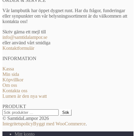
ORDER & SERVICE
Vår lampbutik har öppet dygnet runt. Har du frågor, funderingar
eller synpunkter om vår belysningssortiment är du välkommen att
kontakta oss!
Skriv gärna ett mejl till
info@samtidalampor.se
eller använd vårt smidiga
Kontaktformulär
INFORMATION
Kassa
Min sida
Köpvillkor
Om oss
Kontakta oss
Lumen är den nya watt
PRODUKT
Sök
Sök
efter:
© SamtidaLampor 2026
Integritetspolicy
Byggt med WooCommerce
.
Mitt konto