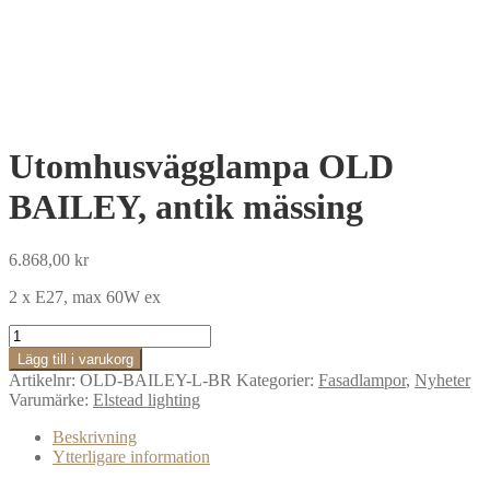
Utomhusvägglampa OLD
BAILEY, antik mässing
6.868,00
kr
2 x E27, max 60W ex
Utomhusvägglampa
OLD
Lägg till i varukorg
BAILEY,
Artikelnr:
OLD-BAILEY-L-BR
Kategorier:
Fasadlampor
,
Nyheter
antik
Varumärke:
Elstead lighting
mässing
mängd
Beskrivning
Ytterligare information