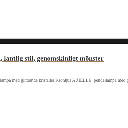
lantlig stil, genomskinligt mönster
Kronljus ARIELLE, pendellampa med glit