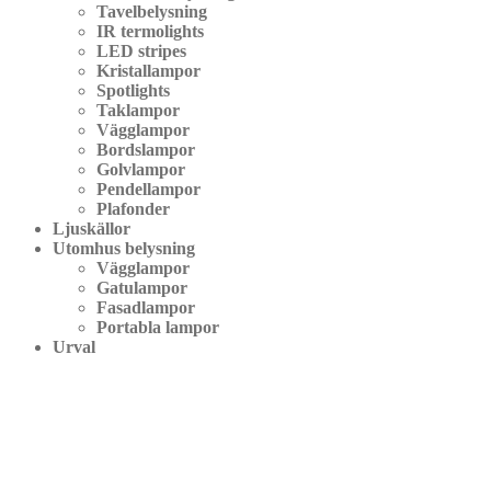
Tavelbelysning
IR termolights
LED stripes
Kristallampor
Spotlights
Taklampor
Vägglampor
Bordslampor
Golvlampor
Pendellampor
Plafonder
Ljuskällor
Utomhus belysning
Vägglampor
Gatulampor
Fasadlampor
Portabla lampor
Urval