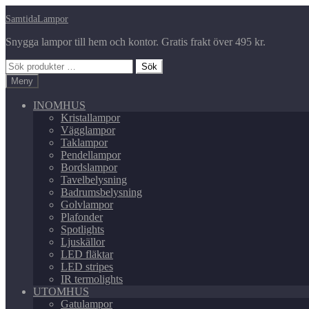
Hoppa
Hoppa
SamtidaLampor
till
till
Snygga lampor till hem och kontor. Gratis frakt över 495 kr.
navigering
innehåll
Sök
Sök
efter:
Meny
INOMHUS
Kristallampor
Vägglampor
Taklampor
Pendellampor
Bordslampor
Tavelbelysning
Badrumsbelysning
Golvlampor
Plafonder
Spotlights
Ljuskällor
LED fläktar
LED stripes
IR termolights
UTOMHUS
Gatulampor