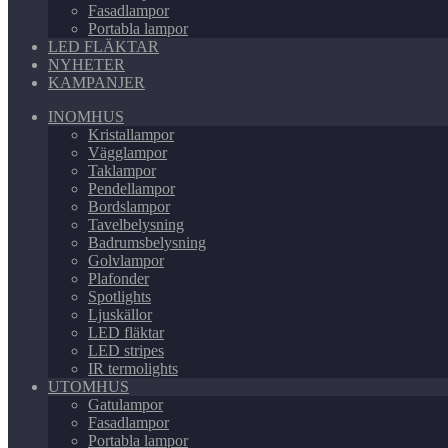
Fasadlampor
Portabla lampor
LED FLÄKTAR
NYHETER
KAMPANJER
INOMHUS
Kristallampor
Vägglampor
Taklampor
Pendellampor
Bordslampor
Tavelbelysning
Badrumsbelysning
Golvlampor
Plafonder
Spotlights
Ljuskällor
LED fläktar
LED stripes
IR termolights
UTOMHUS
Gatulampor
Fasadlampor
Portabla lampor