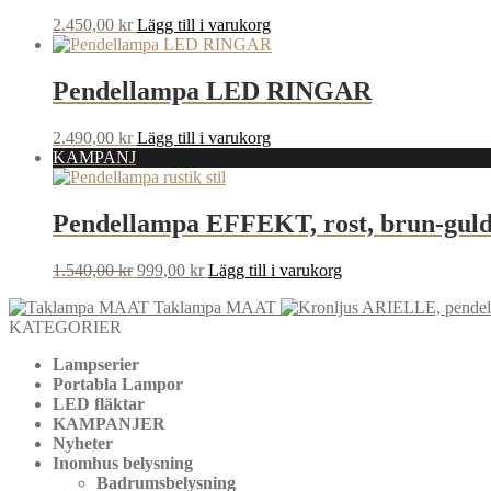
2.450,00
kr
Lägg till i varukorg
Pendellampa LED RINGAR
2.490,00
kr
Lägg till i varukorg
KAMPANJ
Pendellampa EFFEKT, rost, brun-guld, 
Det
Det
1.540,00
kr
999,00
kr
Lägg till i varukorg
ursprungliga
nuvarande
Taklampa MAAT
priset
priset
KATEGORIER
var:
är:
1.540,00 kr.
999,00 kr.
Lampserier
Portabla Lampor
LED fläktar
KAMPANJER
Nyheter
Inomhus belysning
Badrumsbelysning