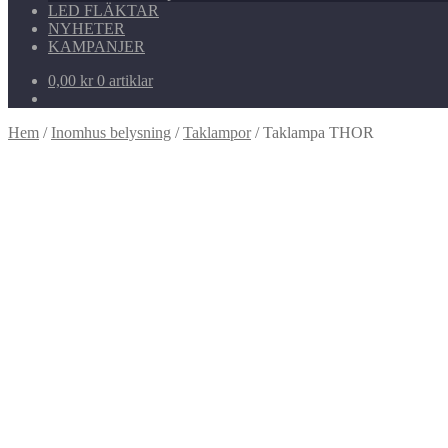
LED FLÄKTAR
NYHETER
KAMPANJER
0,00
kr
0 artiklar
Hem
/
Inomhus belysning
/
Taklampor
/
Taklampa THOR