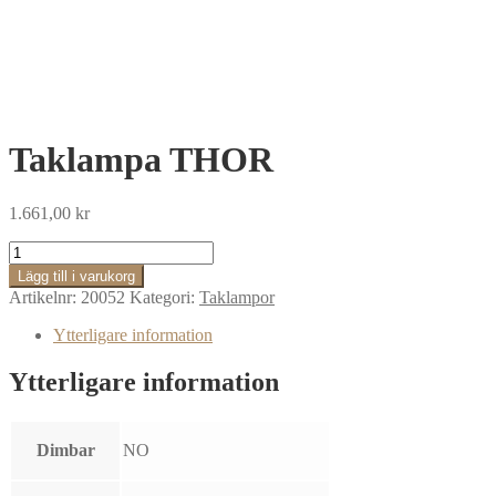
Taklampa THOR
1.661,00
kr
Taklampa
THOR
Lägg till i varukorg
mängd
Artikelnr:
20052
Kategori:
Taklampor
Ytterligare information
Ytterligare information
Dimbar
NO