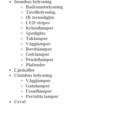
Inomhus belysning
Badrumsbelysning
Tavelbelysning
IR termolights
LED stripes
Kristallampor
Spotlights
Taklampor
Vägglampor
Bordslampor
Golvlampor
Pendellampor
Plafonder
Ljuskällor
Utomhus belysning
Vägglampor
Gatulampor
Fasadlampor
Portabla lampor
Urval