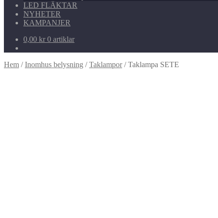
LED FLÄKTAR
NYHETER
KAMPANJER
0,00
kr
0 artiklar
Hem
/
Inomhus belysning
/
Taklampor
/
Taklampa SETE