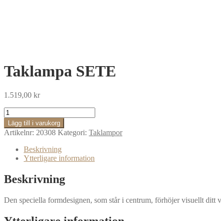
Taklampa SETE
1.519,00
kr
Taklampa
SETE
Lägg till i varukorg
mängd
Artikelnr:
20308
Kategori:
Taklampor
Beskrivning
Ytterligare information
Beskrivning
Den speciella formdesignen, som står i centrum, förhöjer visuellt dit
Ytterligare information