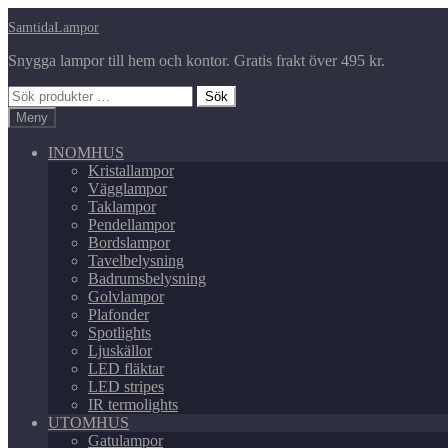
Hoppa
Hoppa
SamtidaLampor
till
till
Snygga lampor till hem och kontor. Gratis frakt över 495 kr.
navigering
innehåll
Sök
Sök
efter:
Meny
INOMHUS
Kristallampor
Vägglampor
Taklampor
Pendellampor
Bordslampor
Tavelbelysning
Badrumsbelysning
Golvlampor
Plafonder
Spotlights
Ljuskällor
LED fläktar
LED stripes
IR termolights
UTOMHUS
Gatulampor