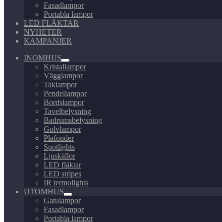
Fasadlampor
Portabla lampor
LED FLÄKTAR
NYHETER
KAMPANJER
INOMHUS
Expandera
Kristallampor
undermeny
Vägglampor
Taklampor
Pendellampor
Bordslampor
Tavelbelysning
Badrumsbelysning
Golvlampor
Plafonder
Spotlights
Ljuskällor
LED fläktar
LED stripes
IR termolights
UTOMHUS
Expandera
Gatulampor
undermeny
Fasadlampor
Portabla lampor