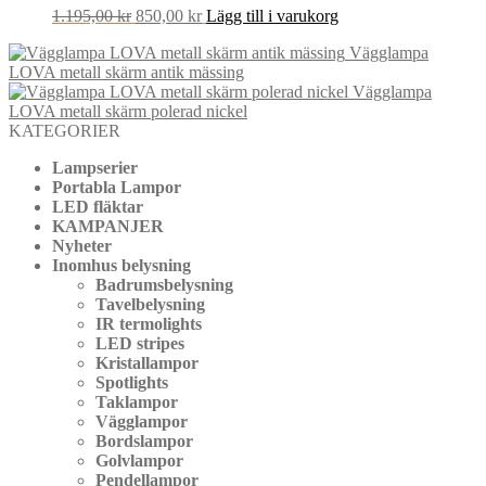
Det
Det
1.195,00
kr
850,00
kr
Lägg till i varukorg
ursprungliga
nuvarande
Vägglampa
priset
priset
LOVA metall skärm antik mässing
var:
är:
Vägglampa
1.195,00 kr.
850,00 kr.
LOVA metall skärm polerad nickel
KATEGORIER
Lampserier
Portabla Lampor
LED fläktar
KAMPANJER
Nyheter
Inomhus belysning
Badrumsbelysning
Tavelbelysning
IR termolights
LED stripes
Kristallampor
Spotlights
Taklampor
Vägglampor
Bordslampor
Golvlampor
Pendellampor