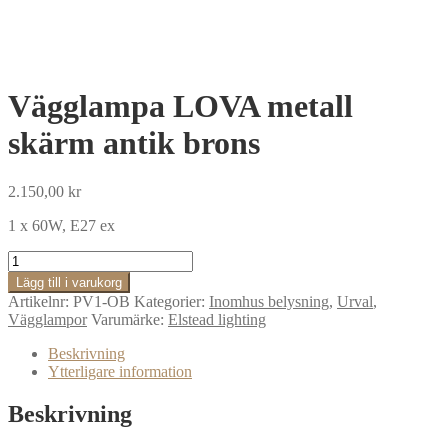
Vägglampa LOVA metall
skärm antik brons
2.150,00
kr
1 x 60W, E27 ex
Vägglampa
LOVA
Lägg till i varukorg
metall
Artikelnr:
PV1-OB
Kategorier:
Inomhus belysning
,
Urval
,
skärm
Vägglampor
Varumärke:
Elstead lighting
antik
brons
Beskrivning
mängd
Ytterligare information
Beskrivning