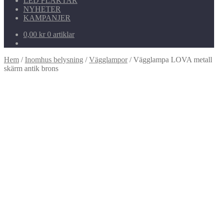
LED FLÄKTAR
NYHETER
KAMPANJER
0,00
kr
0 artiklar
Hem
/
Inomhus belysning
/
Vägglampor
/
Vägglampa LOVA metall
skärm antik brons