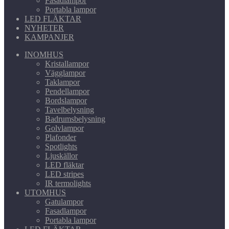
Fasadlampor
Portabla lampor
LED FLÄKTAR
NYHETER
KAMPANJER
INOMHUS
Kristallampor
Vägglampor
Taklampor
Pendellampor
Bordslampor
Tavelbelysning
Badrumsbelysning
Golvlampor
Plafonder
Spotlights
Ljuskällor
LED fläktar
LED stripes
IR termolights
UTOMHUS
Gatulampor
Fasadlampor
Portabla lampor