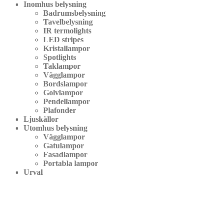
Inomhus belysning
Badrumsbelysning
Tavelbelysning
IR termolights
LED stripes
Kristallampor
Spotlights
Taklampor
Vägglampor
Bordslampor
Golvlampor
Pendellampor
Plafonder
Ljuskällor
Utomhus belysning
Vägglampor
Gatulampor
Fasadlampor
Portabla lampor
Urval