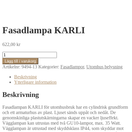
Fasadlampa KARLI
622,00
kr
Fasadlampa
KARLI
Lägg till i varukorg
mängd
Artikelnr:
9494-13
Kategorier:
Fasadlampor
,
Utomhus belysning
Beskrivning
Ytterligare information
Beskrivning
Fasadlampan KARLI för utomhusbruk har en cylindrisk grundform
och ett armaturhus av plast. Ljuset sänds uppåt och nedåt. De
genomskinliga plastutskärningarna skapar en vacker ljuseffekt.
Vägglampan kan utrustas med två GU10-lampor, max. 35 Watt.
Vägglampan är utrustad med skyddsklass IP44, som skyddar mot