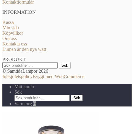
Kontaktformulär
INFORMATION
Kassa
Min sida
Köpvillkor
Om oss
Kontakta oss
Lumen är den nya watt
PRODUKT
Sök
Sök
efter:
© SamtidaLampor 2026
Integritetspolicy
Byggt med WooCommerce
.
Mitt konto
Sök
Sök
Sök
efter:
Varukorg
0