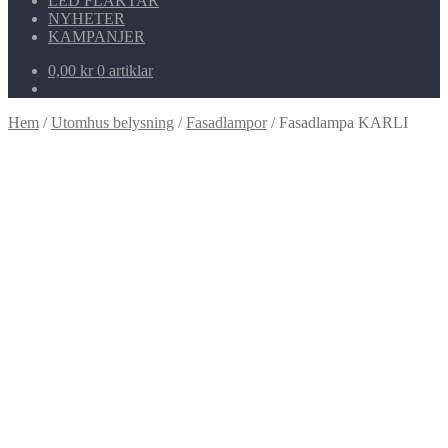
LED FLÄKTAR
NYHETER
KAMPANJER
0,00
kr
0 artiklar
Hem
/
Utomhus belysning
/
Fasadlampor
/
Fasadlampa KARLI