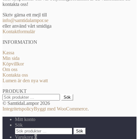
kontakta oss!
Skriv gärna ett mejl till
info@samtidalampor.se
eller använd vårt smidiga
Kontaktformulär
INFORMATION
Kassa
Min sida
Köpvillkor
Om oss
Kontakta oss
Lumen är den nya watt
PRODUKT
Sök
Sök
efter:
© SamtidaLampor 2026
Integritetspolicy
Byggt med WooCommerce
.
Mitt konto
Sök
Sök
Sök
efter:
Varukorg
0