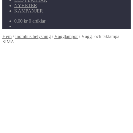
LED FLÄKTAR
NYHETER
KAMPANJER
0,00
kr
0 artiklar
Hem
/
Inomhus belysning
/
Vägglampor
/
Vägg- och taklampa
SIMA