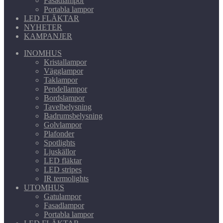
Fasadlampor
Portabla lampor
LED FLÄKTAR
NYHETER
KAMPANJER
INOMHUS
Kristallampor
Vägglampor
Taklampor
Pendellampor
Bordslampor
Tavelbelysning
Badrumsbelysning
Golvlampor
Plafonder
Spotlights
Ljuskällor
LED fläktar
LED stripes
IR termolights
UTOMHUS
Gatulampor
Fasadlampor
Portabla lampor