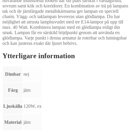
nuvarande industriella looken har sin plats särskilt i vardagsrum,
sovrum samt kök och korridorer. En kombination av trä på lampans
tak och de järnfärgade metallskärmarna ger lampan en speciell
charm. Vägg- och taklampan levereras utan glödlampa. Du har
möjlighet att utrusta lamphuvudet med tre E14-lampor på upp till
max. 40 Watt. Kombinera lampan med en glödlampa enligt din
smak. Lampan får en särskild höjdpunkt genom att använda en
glödlampa. Varje punkt i denna armatur är roterbar och lutningsbar
och kan justeras exakt där ljuset behövs.
Ytterligare information
Dimbar
nej
Färg
järn
Ljuskälla
120W, ex
Material
järn