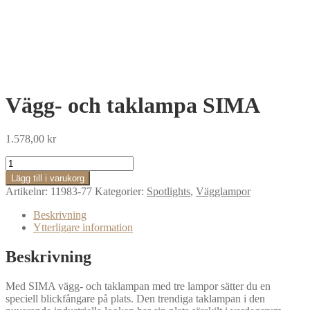
Vägg- och taklampa SIMA
1.578,00
kr
Vägg-
och
Lägg till i varukorg
taklampa
Artikelnr:
11983-77
Kategorier:
Spotlights
,
Vägglampor
SIMA
mängd
Beskrivning
Ytterligare information
Beskrivning
Med SIMA vägg- och taklampan med tre lampor sätter du en
speciell blickfångare på plats. Den trendiga taklampan i den