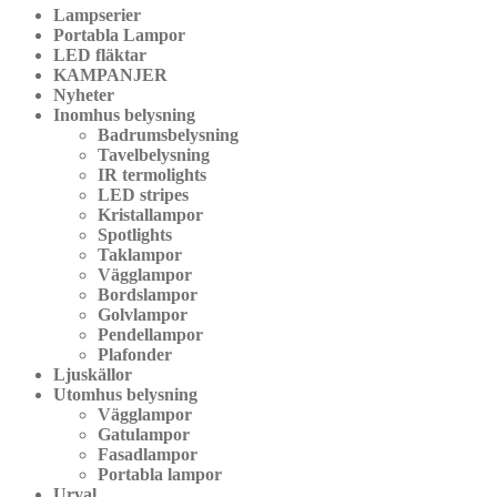
Lampserier
Portabla Lampor
LED fläktar
KAMPANJER
Nyheter
Inomhus belysning
Badrumsbelysning
Tavelbelysning
IR termolights
LED stripes
Kristallampor
Spotlights
Taklampor
Vägglampor
Bordslampor
Golvlampor
Pendellampor
Plafonder
Ljuskällor
Utomhus belysning
Vägglampor
Gatulampor
Fasadlampor
Portabla lampor
Urval