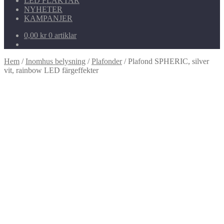
LED FLÄKTAR
NYHETER
KAMPANJER
0,00
kr
0 artiklar
Hem
/
Inomhus belysning
/
Plafonder
/
Plafond SPHERIC, silver
vit, rainbow LED färgeffekter