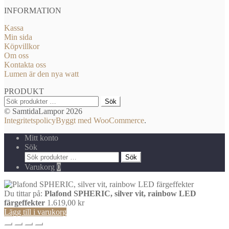
INFORMATION
Kassa
Min sida
Köpvillkor
Om oss
Kontakta oss
Lumen är den nya watt
PRODUKT
Sök
Sök
efter:
© SamtidaLampor 2026
Integritetspolicy
Byggt med WooCommerce
.
Mitt konto
Sök
Sök
Sök
efter:
Varukorg
0
Du tittar på:
Plafond SPHERIC, silver vit, rainbow LED
färgeffekter
1.619,00
kr
Lägg till i varukorg