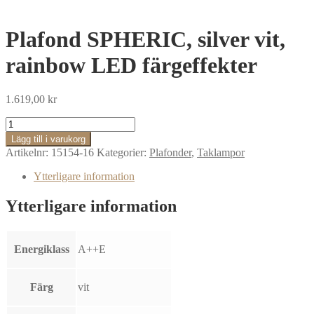
Plafond SPHERIC, silver vit,
rainbow LED färgeffekter
1.619,00
kr
Plafond
SPHERIC,
Lägg till i varukorg
silver
Artikelnr:
15154-16
Kategorier:
Plafonder
,
Taklampor
vit,
rainbow
Ytterligare information
LED
färgeffekter
Ytterligare information
mängd
Energiklass
A++E
Färg
vit