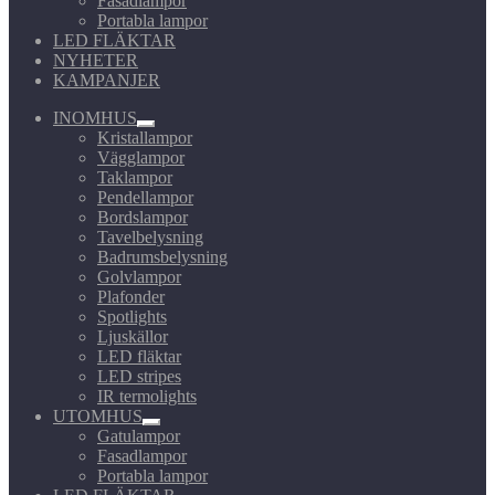
Fasadlampor
Portabla lampor
LED FLÄKTAR
NYHETER
KAMPANJER
INOMHUS
Expandera
Kristallampor
undermeny
Vägglampor
Taklampor
Pendellampor
Bordslampor
Tavelbelysning
Badrumsbelysning
Golvlampor
Plafonder
Spotlights
Ljuskällor
LED fläktar
LED stripes
IR termolights
UTOMHUS
Expandera
Gatulampor
undermeny
Fasadlampor
Portabla lampor