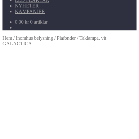
LED FLÄKTAR
NYHETER
KAMPANJER
0,00
kr
0 artiklar
Hem
/
Inomhus belysning
/
Plafonder
/
Taklampa, vit
GALACTICA