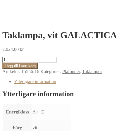
Taklampa, vit GALACTICA
2.024,00
kr
Taklampa,
vit
Lägg till i varukorg
GALACTICA
Artikelnr:
15556-16
Kategorier:
Plafonder
,
Taklampor
mängd
Ytterligare information
Ytterligare information
Energiklass
A++E
Färg
vit