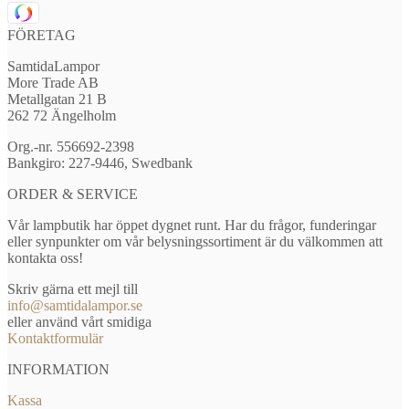
FÖRETAG
SamtidaLampor
More Trade AB
Metallgatan 21 B
262 72 Ängelholm
Org.-nr. 556692-2398
Bankgiro: 227-9446, Swedbank
ORDER & SERVICE
Vår lampbutik har öppet dygnet runt. Har du frågor, funderingar
eller synpunkter om vår belysningssortiment är du välkommen att
kontakta oss!
Skriv gärna ett mejl till
info@samtidalampor.se
eller använd vårt smidiga
Kontaktformulär
INFORMATION
Kassa