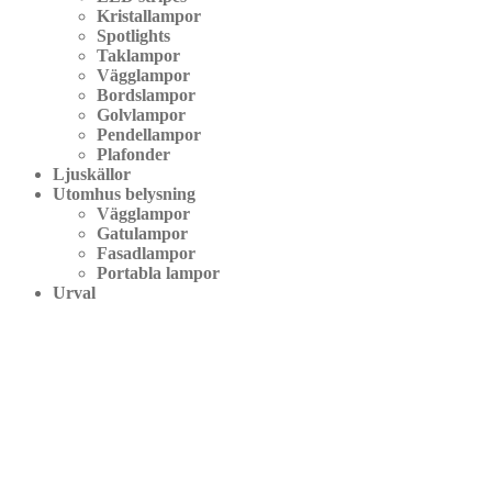
Kristallampor
Spotlights
Taklampor
Vägglampor
Bordslampor
Golvlampor
Pendellampor
Plafonder
Ljuskällor
Utomhus belysning
Vägglampor
Gatulampor
Fasadlampor
Portabla lampor
Urval