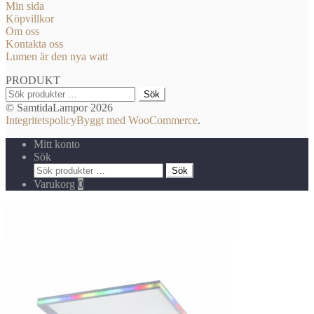
Min sida
Köpvillkor
Om oss
Kontakta oss
Lumen är den nya watt
PRODUKT
Sök
Sök
efter:
© SamtidaLampor 2026
Integritetspolicy
Byggt med WooCommerce
.
Mitt konto
Sök
Sök
Sök
efter:
Varukorg
0