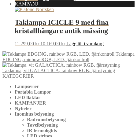
KAMPANJ
Taklampa ICICLE 9 med fina
kristallhängare antik mässing
Det
Det
11.299,00
kr
10.169,00
kr
Lägg till i varukorg
ursprungliga
nuvarande
Taklampa
priset
priset
EDGING, rainbow RGB, LED, fjärrkontroll
var:
är:
11.299,00 kr.
10.169,00 kr.
Taklampa, vit GALACTICA, rainbow RGB, fjärrstyrning
KATEGORIER
Lampserier
Portabla Lampor
LED fläktar
KAMPANJER
Nyheter
Inomhus belysning
Badrumsbelysning
Tavelbelysning
IR termolights
LED stripes