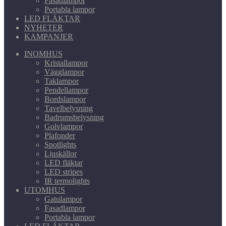
Fasadlampor
Portabla lampor
LED FLÄKTAR
NYHETER
KAMPANJER
INOMHUS
Kristallampor
Vägglampor
Taklampor
Pendellampor
Bordslampor
Tavelbelysning
Badrumsbelysning
Golvlampor
Plafonder
Spotlights
Ljuskällor
LED fläktar
LED stripes
IR termolights
UTOMHUS
Gatulampor
Fasadlampor
Portabla lampor