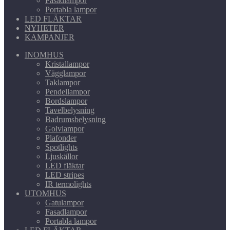
Fasadlampor
Portabla lampor
LED FLÄKTAR
NYHETER
KAMPANJER
INOMHUS
Kristallampor
Vägglampor
Taklampor
Pendellampor
Bordslampor
Tavelbelysning
Badrumsbelysning
Golvlampor
Plafonder
Spotlights
Ljuskällor
LED fläktar
LED stripes
IR termolights
UTOMHUS
Gatulampor
Fasadlampor
Portabla lampor