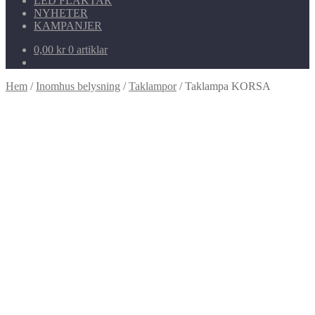
LED FLÄKTAR
NYHETER
KAMPANJER
0,00
kr
0 artiklar
Hem
/
Inomhus belysning
/
Taklampor
/
Taklampa KORSA