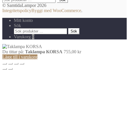
efter:
© SamtidaLampor 2026
Integritetspolicy
Byggt med WooCommerce
.
Mitt konto
Sök
Sök
Sök
efter:
Varukorg
0
Du tittar på:
Taklampa KORSA
755,00
kr
Lägg till i varukorg