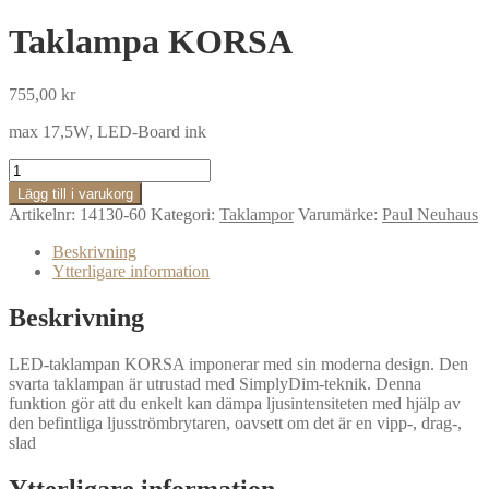
Taklampa KORSA
755,00
kr
max 17,5W, LED-Board ink
Taklampa
KORSA
Lägg till i varukorg
mängd
Artikelnr:
14130-60
Kategori:
Taklampor
Varumärke:
Paul Neuhaus
Beskrivning
Ytterligare information
Beskrivning
LED-taklampan KORSA imponerar med sin moderna design. Den
svarta taklampan är utrustad med SimplyDim-teknik. Denna
funktion gör att du enkelt kan dämpa ljusintensiteten med hjälp av
den befintliga ljusströmbrytaren, oavsett om det är en vipp-, drag-,
slad