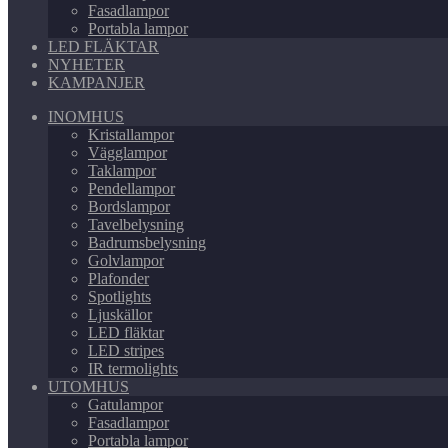
Fasadlampor
Portabla lampor
LED FLÄKTAR
NYHETER
KAMPANJER
INOMHUS
Kristallampor
Vägglampor
Taklampor
Pendellampor
Bordslampor
Tavelbelysning
Badrumsbelysning
Golvlampor
Plafonder
Spotlights
Ljuskällor
LED fläktar
LED stripes
IR termolights
UTOMHUS
Gatulampor
Fasadlampor
Portabla lampor