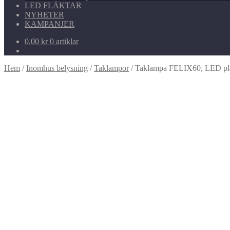
LED FLÄKTAR
NYHETER
KAMPANJER
0,00
kr
0 artiklar
Hem
/
Inomhus belysning
/
Taklampor
/
Taklampa FELIX60, LED pl