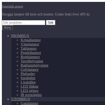
Hoppa
Hoppa
SamtidaLampor
till
till
Snygga lampor till hem och kontor. Gratis frakt över 495 kr.
navigering
innehåll
Sök
Sök
efter:
Meny
INOMHUS
Kristallampor
Vägglampor
Taklampor
Pendellampor
Bordslampor
Tavelbelysning
Badrumsbelysning
Golvlampor
Plafonder
Spotlights
Ljuskällor
LED fläktar
LED stripes
IR termolights
UTOMHUS
Gatulampor