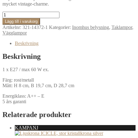
mycket vintage-charme.
Plafond
SKIVAN
Lägg till i varukorg
mängd
Artikelnr:
321-14372-1
Kategorier:
Inomhus belysning
,
Taklampor
,
Vägglampor
Beskrivning
Beskrivning
1 x E27 / max 60 W ex.
Färg: rost/metall
Mått: H 8 cm, B 19,7 cm, D 28,7 cm
Energiklass: A++ – E
5 års garanti
Relaterade produkter
KAMPANJ