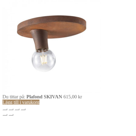
Du tittar på:
Plafond SKIVAN
615,00
kr
Lägg till i varukorg