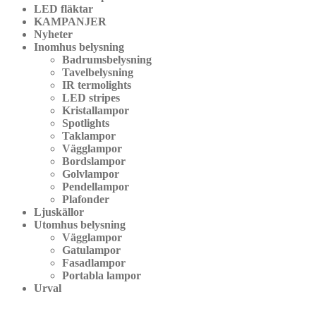
LED fläktar
KAMPANJER
Nyheter
Inomhus belysning
Badrumsbelysning
Tavelbelysning
IR termolights
LED stripes
Kristallampor
Spotlights
Taklampor
Vägglampor
Bordslampor
Golvlampor
Pendellampor
Plafonder
Ljuskällor
Utomhus belysning
Vägglampor
Gatulampor
Fasadlampor
Portabla lampor
Urval