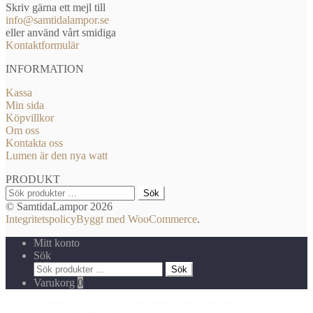
Skriv gärna ett mejl till
info@samtidalampor.se
eller använd vårt smidiga
Kontaktformulär
INFORMATION
Kassa
Min sida
Köpvillkor
Om oss
Kontakta oss
Lumen är den nya watt
PRODUKT
Sök
Sök
efter:
© SamtidaLampor 2026
Integritetspolicy
Byggt med WooCommerce
.
Mitt konto
Sök
Sök
Sök
efter:
Varukorg
0