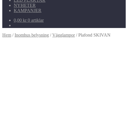
LED FLÄKTAR
NYHETER
KAMPANJER
0,00
kr
0 artiklar
Hem
/
Inomhus belysning
/
Vägglampor
/
Plafond SKIVAN