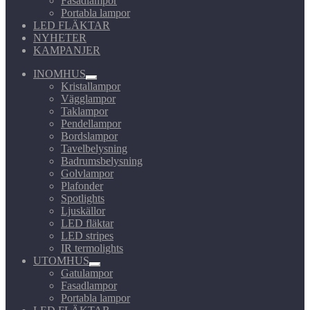
Fasadlampor
Portabla lampor
LED FLÄKTAR
NYHETER
KAMPANJER
INOMHUS
Expandera
Kristallampor
undermeny
Vägglampor
Taklampor
Pendellampor
Bordslampor
Tavelbelysning
Badrumsbelysning
Golvlampor
Plafonder
Spotlights
Ljuskällor
LED fläktar
LED stripes
IR termolights
UTOMHUS
Expandera
Gatulampor
undermeny
Fasadlampor
Portabla lampor