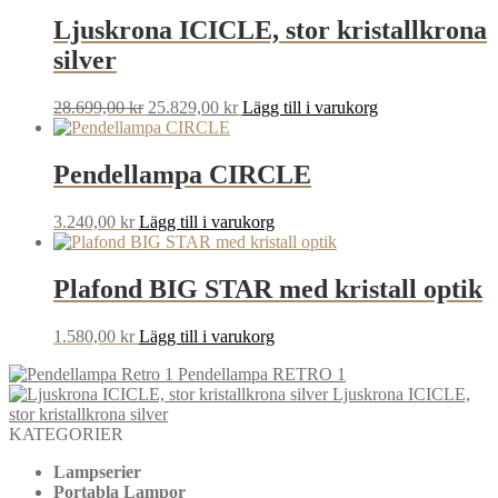
Ljuskrona ICICLE, stor kristallkrona
silver
Det
Det
28.699,00
kr
25.829,00
kr
Lägg till i varukorg
ursprungliga
nuvarande
priset
priset
var:
är:
Pendellampa CIRCLE
28.699,00 kr.
25.829,00 kr.
3.240,00
kr
Lägg till i varukorg
Plafond BIG STAR med kristall optik
1.580,00
kr
Lägg till i varukorg
Pendellampa RETRO 1
Ljuskrona ICICLE,
stor kristallkrona silver
KATEGORIER
Lampserier
Portabla Lampor