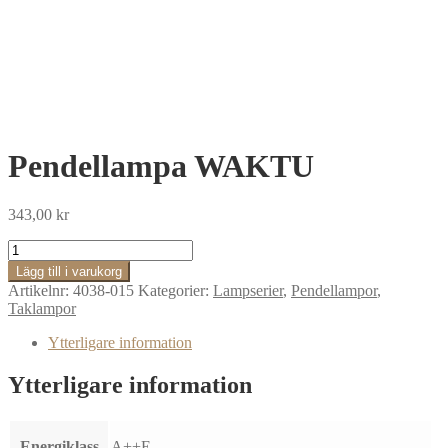
Pendellampa WAKTU
343,00
kr
Pendellampa
WAKTU
Lägg till i varukorg
mängd
Artikelnr:
4038-015
Kategorier:
Lampserier
,
Pendellampor
,
Taklampor
Ytterligare information
Ytterligare information
Energiklass
A++E