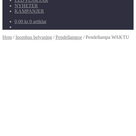
LED FLÄKTAR
NYHETER
KAMPANJER
0,00
kr
0 artiklar
Hem
/
Inomhus belysning
/
Pendellampor
/
Pendellampa WAKTU