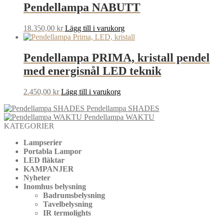
var:
är:
Pendellampa NABUTT
28.699,00 kr.
25.829,00 kr.
18.350,00
kr
Lägg till i varukorg
Pendellampa PRIMA, kristall pendel
med energisnål LED teknik
2.450,00
kr
Lägg till i varukorg
Pendellampa SHADES
Pendellampa WAKTU
KATEGORIER
Lampserier
Portabla Lampor
LED fläktar
KAMPANJER
Nyheter
Inomhus belysning
Badrumsbelysning
Tavelbelysning
IR termolights