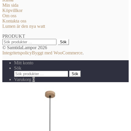
Min sida
Köpvillkor
Om oss
Kontakta oss
Lumen är den nya watt
PRODUKT
Sök
Sök
efter:
© SamtidaLampor 2026
Integritetspolicy
Byggt med WooCommerce
.
Mitt konto
Sök
Sök
Sök
efter:
Varukorg
0