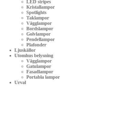
LED stripes
Kristallampor
Spotlights
Taklampor
Vägglampor
Bordslampor
Golvlampor
Pendellampor
Plafonder
Ljuskällor
Utomhus belysning
Vägglampor
Gatulampor
Fasadlampor
Portabla lampor
Urval