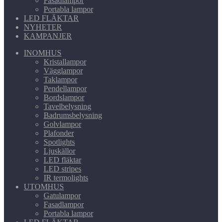
Fasadlampor
Portabla lampor
LED FLÄKTAR
NYHETER
KAMPANJER
INOMHUS
Kristallampor
Vägglampor
Taklampor
Pendellampor
Bordslampor
Tavelbelysning
Badrumsbelysning
Golvlampor
Plafonder
Spotlights
Ljuskällor
LED fläktar
LED stripes
IR termolights
UTOMHUS
Gatulampor
Fasadlampor
Portabla lampor