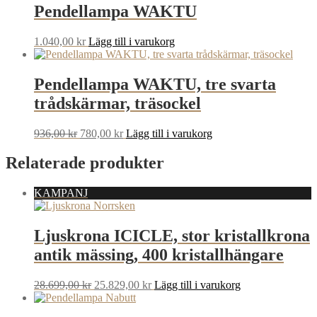
Pendellampa WAKTU
1.040,00
kr
Lägg till i varukorg
Pendellampa WAKTU, tre svarta
trådskärmar, träsockel
Det
Det
936,00
kr
780,00
kr
Lägg till i varukorg
ursprungliga
nuvarande
priset
priset
Relaterade produkter
var:
är:
936,00 kr.
780,00 kr.
KAMPANJ
Ljuskrona ICICLE, stor kristallkrona
antik mässing, 400 kristallhängare
Det
Det
28.699,00
kr
25.829,00
kr
Lägg till i varukorg
ursprungliga
nuvarande
priset
priset