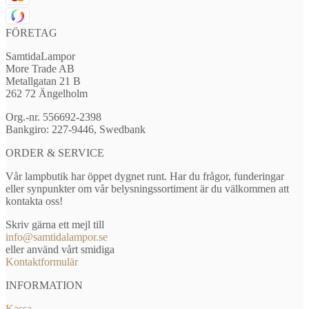
FÖRETAG
SamtidaLampor
More Trade AB
Metallgatan 21 B
262 72 Ängelholm
Org.-nr. 556692-2398
Bankgiro: 227-9446, Swedbank
ORDER & SERVICE
Vår lampbutik har öppet dygnet runt. Har du frågor, funderingar
eller synpunkter om vår belysningssortiment är du välkommen att
kontakta oss!
Skriv gärna ett mejl till
info@samtidalampor.se
eller använd vårt smidiga
Kontaktformulär
INFORMATION
Kassa