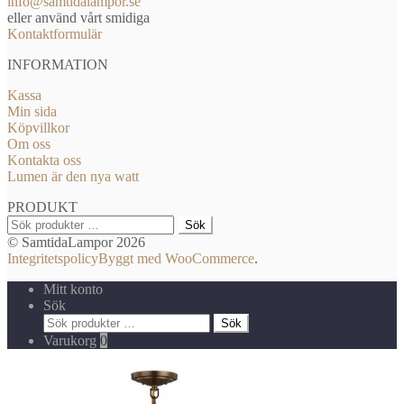
info@samtidalampor.se
eller använd vårt smidiga
Kontaktformulär
INFORMATION
Kassa
Min sida
Köpvillkor
Om oss
Kontakta oss
Lumen är den nya watt
PRODUKT
Sök
Sök
efter:
© SamtidaLampor 2026
Integritetspolicy
Byggt med WooCommerce
.
Mitt konto
Sök
Sök
Sök
efter:
Varukorg
0