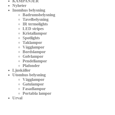
KAMPANJER
Nyheter
Inomhus belysning
Badrumsbelysning
Tavelbelysning
IR termolights
LED stripes
Kristallampor
Spotlights
Taklampor
Vägglampor
Bordslampor
Golvlampor
Pendellampor
Plafonder
Ljuskällor
Utomhus belysning
Vägglampor
Gatulampor
Fasadlampor
Portabla lampor
Urval