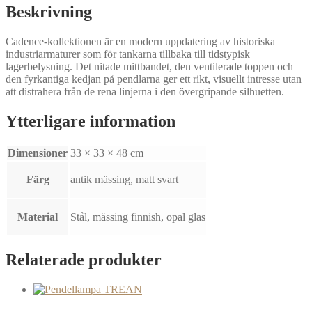
glas
Beskrivning
kupa
mängd
Cadence-kollektionen är en modern uppdatering av historiska
industriarmaturer som för tankarna tillbaka till tidstypisk
lagerbelysning. Det nitade mittbandet, den ventilerade toppen och
den fyrkantiga kedjan på pendlarna ger ett rikt, visuellt intresse utan
att distrahera från de rena linjerna i den övergripande silhuetten.
Ytterligare information
Dimensioner
33 × 33 × 48 cm
Färg
antik mässing, matt svart
Material
Stål, mässing finnish, opal glas
Relaterade produkter