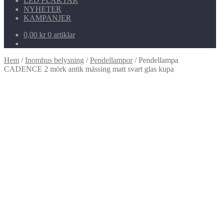
LED FLÄKTAR
NYHETER
KAMPANJER
0,00
kr
0 artiklar
Hem
/
Inomhus belysning
/
Pendellampor
/
Pendellampa
CADENCE 2 mörk antik mässing matt svart glas kupa