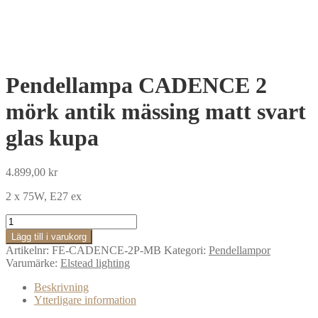
Pendellampa CADENCE 2
mörk antik mässing matt svart
glas kupa
4.899,00
kr
2 x 75W, E27 ex
Pendellampa
CADENCE
Lägg till i varukorg
2
Artikelnr:
FE-CADENCE-2P-MB
Kategori:
Pendellampor
mörk
Varumärke:
Elstead lighting
antik
mässing
Beskrivning
matt
Ytterligare information
svart