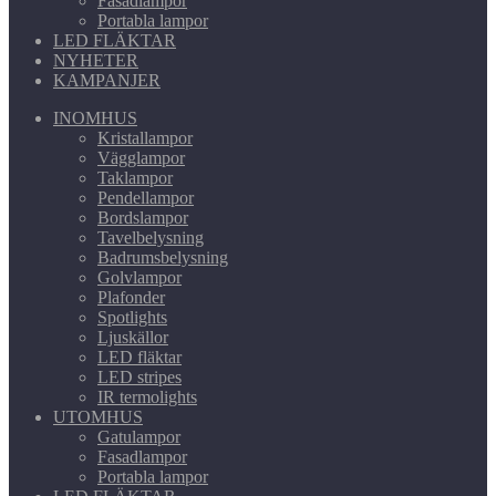
Fasadlampor
Portabla lampor
LED FLÄKTAR
NYHETER
KAMPANJER
INOMHUS
Kristallampor
Vägglampor
Taklampor
Pendellampor
Bordslampor
Tavelbelysning
Badrumsbelysning
Golvlampor
Plafonder
Spotlights
Ljuskällor
LED fläktar
LED stripes
IR termolights
UTOMHUS
Gatulampor
Fasadlampor
Portabla lampor