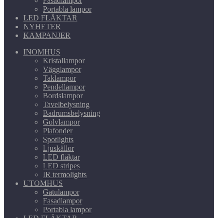
Fasadlampor
Portabla lampor
LED FLÄKTAR
NYHETER
KAMPANJER
INOMHUS
Kristallampor
Vägglampor
Taklampor
Pendellampor
Bordslampor
Tavelbelysning
Badrumsbelysning
Golvlampor
Plafonder
Spotlights
Ljuskällor
LED fläktar
LED stripes
IR termolights
UTOMHUS
Gatulampor
Fasadlampor
Portabla lampor