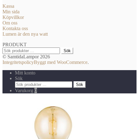
Kassa
Min sida
Köpvillkor
Om oss
Kontakta oss
Lumen är den nya watt
PRODUKT
Sök
Sök
efter:
© SamtidaLampor 2026
Integritetspolicy
Byggt med WooCommerce
.
Mitt konto
Sök
Sök
Sök
efter:
Varukorg
0