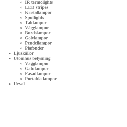
IR termolights
LED stripes
Kristallampor
Spotlights
Taklampor
Vägglampor
Bordslampor
Golvlampor
Pendellampor
Plafonder
Ljuskällor
Utomhus belysning
Vägglampor
Gatulampor
Fasadlampor
Portabla lampor
Urval