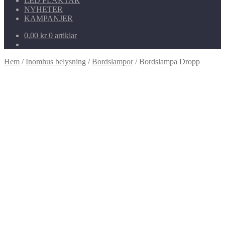
LED FLÄKTAR
NYHETER
KAMPANJER
0,00
kr
0 artiklar
Hem
/
Inomhus belysning
/
Bordslampor
/
Bordslampa Dropp