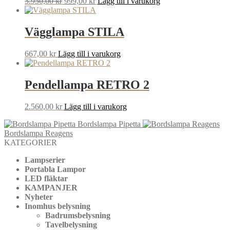
Det
Det
3.950,00
kr
999,00
kr
Lägg till i varukorg
ursprungliga
nuvarande
priset
priset
var:
är:
Vägglampa STILA
3.950,00 kr.
999,00 kr.
667,00
kr
Lägg till i varukorg
Pendellampa RETRO 2
2.560,00
kr
Lägg till i varukorg
Bordslampa Pipetta
Bordslampa Reagens
KATEGORIER
Lampserier
Portabla Lampor
LED fläktar
KAMPANJER
Nyheter
Inomhus belysning
Badrumsbelysning
Tavelbelysning