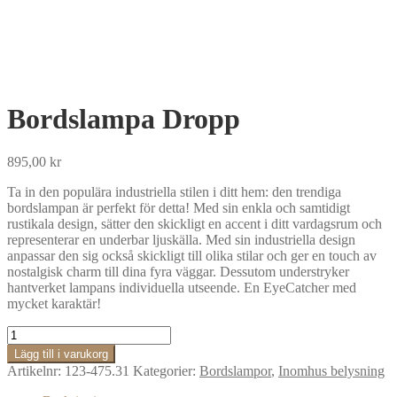
Bordslampa Dropp
895,00
kr
Ta in den populära industriella stilen i ditt hem: den trendiga
bordslampan är perfekt för detta! Med sin enkla och samtidigt
rustikala design, sätter den skickligt en accent i ditt vardagsrum och
representerar en underbar ljuskälla. Med sin industriella design
anpassar den sig också skickligt till olika stilar och ger en touch av
nostalgisk charm till dina fyra väggar. Dessutom understryker
hantverket lampans individuella utseende. En EyeCatcher med
mycket karaktär!
Bordslampa
Dropp
Lägg till i varukorg
mängd
Artikelnr:
123-475.31
Kategorier:
Bordslampor
,
Inomhus belysning