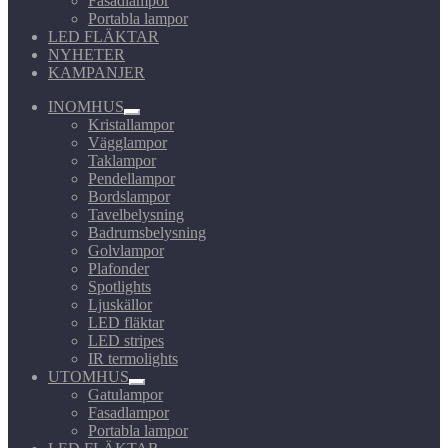
Fasadlampor
Portabla lampor
LED FLÄKTAR
NYHETER
KAMPANJER
INOMHUS
Expandera
Kristallampor
undermeny
Vägglampor
Taklampor
Pendellampor
Bordslampor
Tavelbelysning
Badrumsbelysning
Golvlampor
Plafonder
Spotlights
Ljuskällor
LED fläktar
LED stripes
IR termolights
UTOMHUS
Expandera
Gatulampor
undermeny
Fasadlampor
Portabla lampor