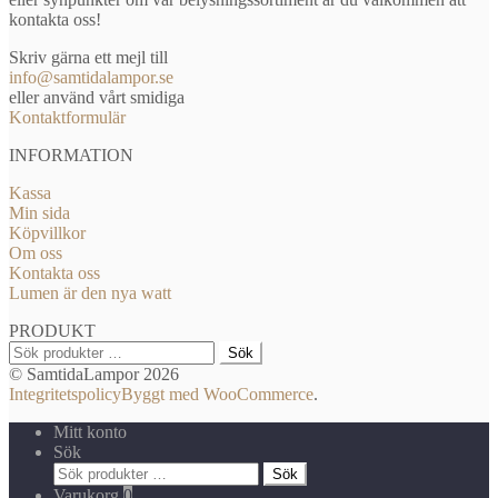
kontakta oss!
Skriv gärna ett mejl till
info@samtidalampor.se
eller använd vårt smidiga
Kontaktformulär
INFORMATION
Kassa
Min sida
Köpvillkor
Om oss
Kontakta oss
Lumen är den nya watt
PRODUKT
Sök
Sök
efter:
© SamtidaLampor 2026
Integritetspolicy
Byggt med WooCommerce
.
Mitt konto
Sök
Sök
Sök
efter:
Varukorg
0