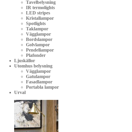
Tavelbelysning
IR termolights
LED stripes
Kristallampor
Spotlights
Taklampor
Vägglampor
Bordslampor
Golvlampor
Pendellampor
Plafonder
Ljuskällor
Utomhus belysning
Vägglampor
Gatulampor
Fasadlampor
Portabla lampor
Urval