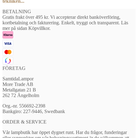
tekniken...
BETALNING
Gratis frakt över 495 kr. Vi accepterar direkt banköverföring,
kortbetalning och fakturering. Enkelt, tryggt och transparent. Läs
mer på sidan Köpvillkor.
FÖRETAG
SamtidaLampor
More Trade AB
Metallgatan 21 B
262 72 Ängelholm
Org.-nr. 556692-2398
Bankgiro: 227-9446, Swedbank
ORDER & SERVICE
Vår lampbutik har öppet dygnet runt. Har du frågor, funderingar
eller synpunkter om vår belysningssortiment är du välkommen att