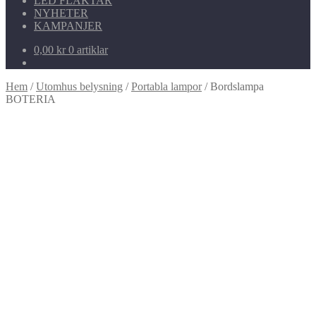
LED FLÄKTAR
NYHETER
KAMPANJER
0,00
kr
0 artiklar
Hem
/
Utomhus belysning
/
Portabla lampor
/
Bordslampa
BOTERIA